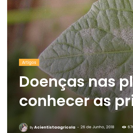
Artigos
Doenças nas pl
conhecer as pr
-
Acientistaagricola
26 de Junho, 2018
67
By