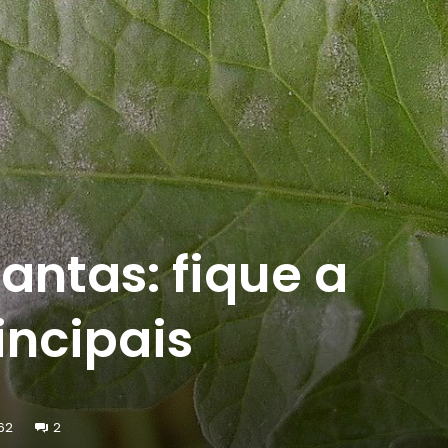
antas: fique a
incipais
62
2