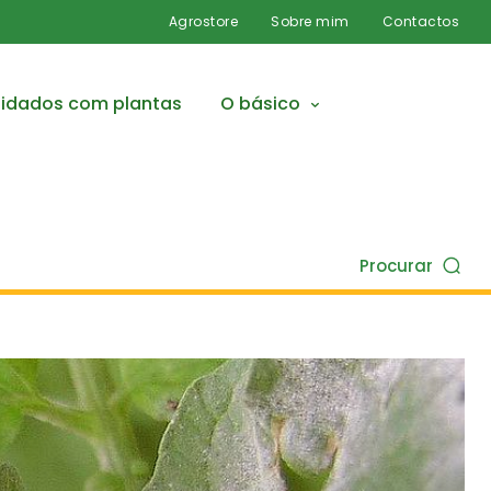
Agrostore
Sobre mim
Contactos
idados com plantas
O básico
Procurar