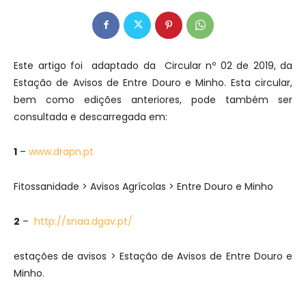
Este artigo foi adaptado da Circular nº 02 de 2019, da
Estação de Avisos de Entre Douro e Minho.
E
sta circular,
b
e
m como
e
diçõ
e
s ant
e
rior
e
s, po
d
e
tamb
é
m s
e
r
consultada
e
d
e
scarr
e
gada
e
m:
1
–
www.drapn.pt
Fitossanidade > Avisos Agrícolas > Entre Douro e Minho
2
–
http://snaa.dgav.pt/
estações de avisos > Estação de Avisos de Entre Douro e
Minho.