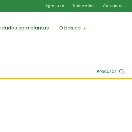
Agrostore
Sobre mim
Contactos
idados com plantas
O básico
Procurar