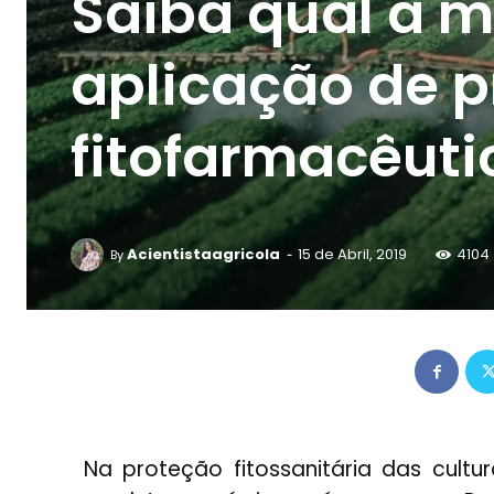
Saiba qual a 
aplicação de 
fitofarmacêuti
-
Acientistaagricola
15 de Abril, 2019
4104
By
Na proteção fitossanitária das cult