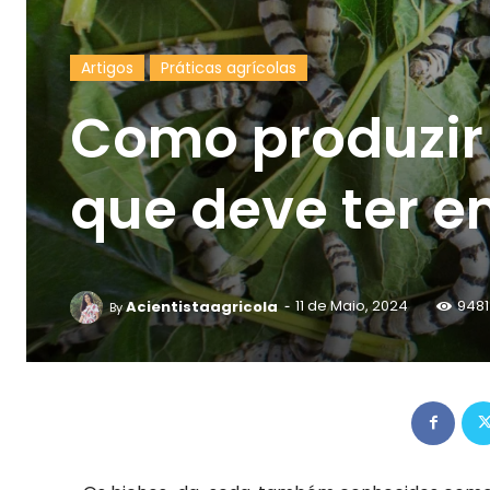
Artigos
Práticas agrícolas
Como produzir 
que deve ter e
-
Acientistaagricola
11 de Maio, 2024
9481
By