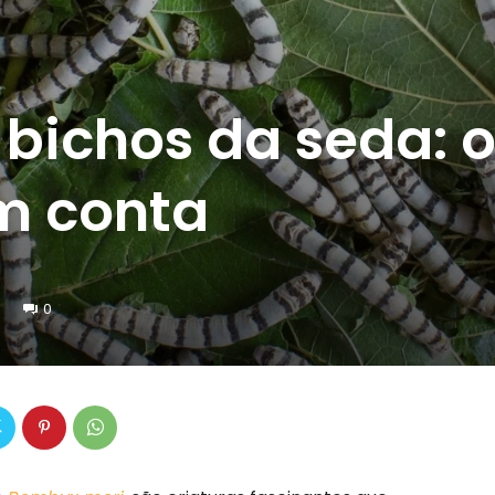
bichos da seda: 
m conta
0