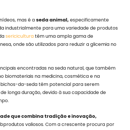
cnídeos, mas é a
seda animal,
especificamente
da industrialmente para uma variedade de produtos
 da
sericicultura
têm uma ampla gama de
inesa, onde são utilizados para reduzir a glicemia no
incipais encontradas na seda natural, que também
o biomateriais na medicina, cosmética e na
 os bichos-da-seda têm potencial para serem
 de longa duração, devido à sua capacidade de
mpo.
ade que combina tradição e inovação,
produtos valiosos. Com a crescente procura por