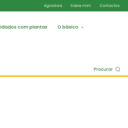
Agrostore
Sobre mim
Contactos
idados com plantas
O básico
Procurar