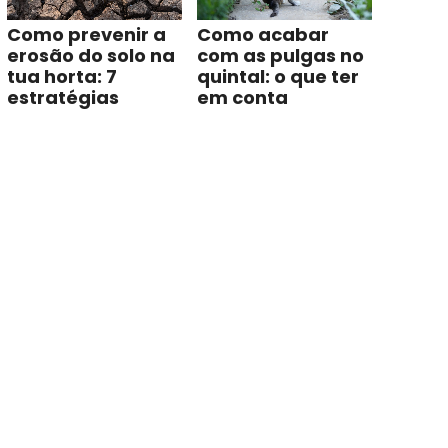
Como prevenir a
Como acabar
erosão do solo na
com as pulgas no
tua horta: 7
quintal: o que ter
estratégias
em conta