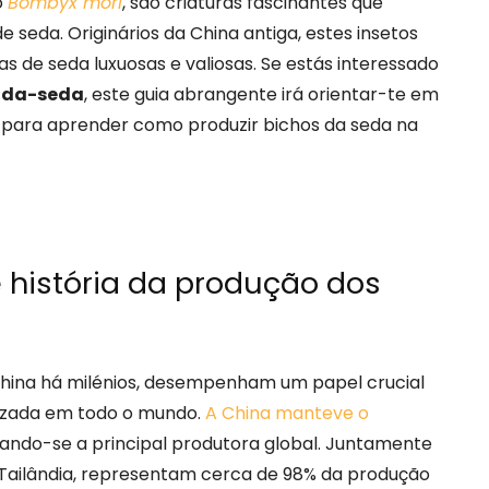
o
Bombyx mori
, são criaturas fascinantes que
eda. Originários da China antiga, estes insetos
as de seda luxuosas e valiosas. Se estás interessado
o-da-seda
, este guia abrangente irá orientar-te em
o para aprender como produzir bichos da seda na
 história da produção dos
 China há milénios, desempenham um papel crucial
izada em todo o mundo.
A China manteve o
nando-se a principal produtora global. Juntamente
e Tailândia, representam cerca de 98% da produção