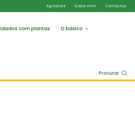
Agrostore
Sobre mim
Contactos
idados com plantas
O básico
Procurar