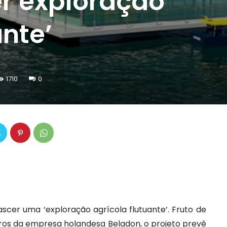
er exploração
ante’
1710
0
ascer uma ‘exploração agrícola flutuante’. Fruto de
uros da empresa holandesa Beladon, o projeto prevê