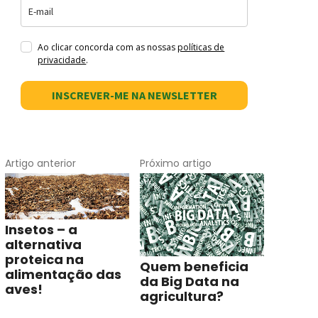
Ao clicar concorda com as nossas
políticas de
privacidade
.
INSCREVER-ME NA NEWSLETTER
Artigo anterior
Próximo artigo
Insetos – a
alternativa
proteica na
Quem beneficia
alimentação das
da Big Data na
aves!
agricultura?