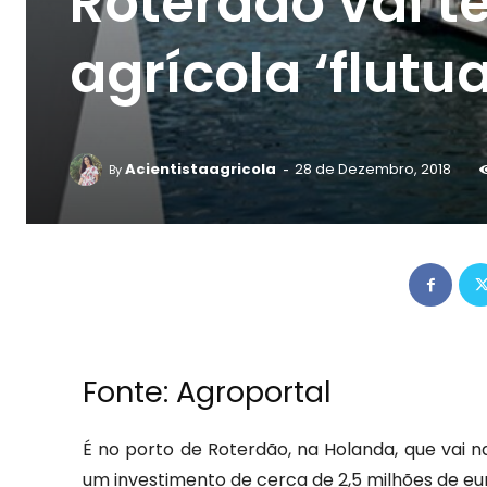
Roterdão vai t
agrícola ‘flutu
-
Acientistaagricola
28 de Dezembro, 2018
By
Fonte:
Agroportal
É no porto de Roterdão, na Holanda, que vai n
um investimento de cerca de 2,5 milhões de e