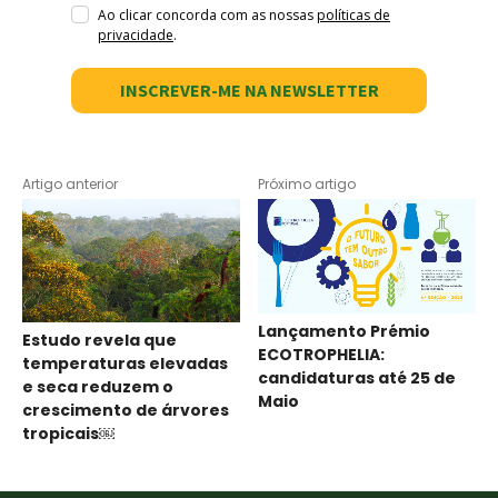
Ao clicar concorda com as nossas
políticas de
privacidade
.
INSCREVER-ME NA NEWSLETTER
Artigo anterior
Próximo artigo
Lançamento Prémio
Estudo revela que
ECOTROPHELIA:
temperaturas elevadas
candidaturas até 25 de
e seca reduzem o
Maio
crescimento de árvores
tropicais￼