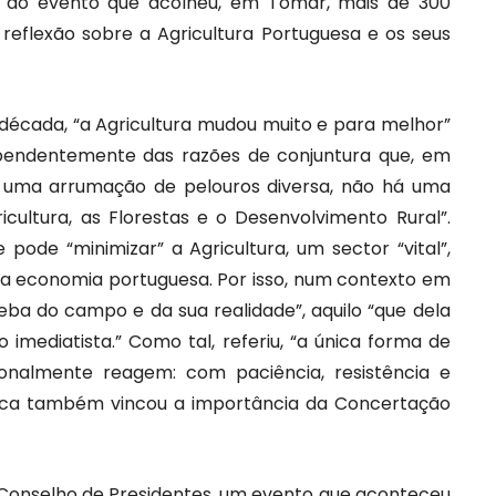
o do evento que acolheu, em Tomar, mais de 300
 reflexão sobre a Agricultura Portuguesa e os seus
 década, “a Agricultura mudou muito e para melhor”
dependentemente das razões de conjuntura que, em
uma arrumação de pelouros diversa, não há uma
icultura, as Florestas e o Desenvolvimento Rural”.
ode “minimizar” a Agricultura, um sector “vital”,
 a economia portuguesa. Por isso, num contexto em
ba do campo e da sua realidade”, aquilo “que dela
o imediatista.” Como tal, referiu, “a única forma de
ionalmente reagem: com paciência, resistência e
blica também vincou a importância da Concertação
 Conselho de Presidentes, um evento que aconteceu