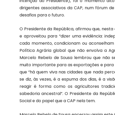
intenção do Presidente), foi o momento alt
dirigentes associativos da CAP, num fórum de
desafios para o futuro.
O Presidente da República, afirmou que, nesta
e aproveitou para “dizer uma evidência: in
cada momento, condicionam ou aconselham 
Política Agrária global que não envolva a Agr
Marcelo Rebelo de Sousa lembrou que não se p
muito importante para as exportações e para
que “há quem viva nas cidades que nada perce
se diz, às vezes, é a espuma dos dias, é a visã
reagir é forma como os agricultores tradic
sabedoria ancestral”. O Presidente da Repú
Social e do papel que a CAP nela tem.
Marcelo Rebelo de Sousa encerrou assim este