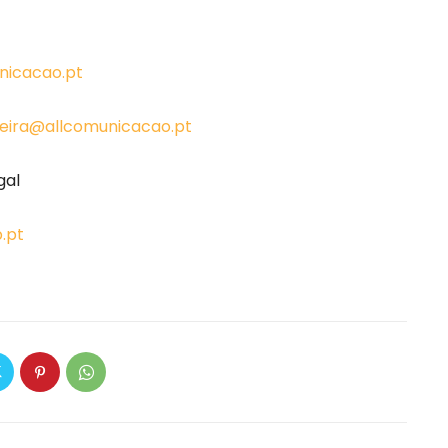
nicacao.pt
reira@allcomunicacao.pt
gal
.pt