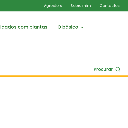
Agrostore
Sobre mim
Contactos
idados com plantas
O básico
Procurar