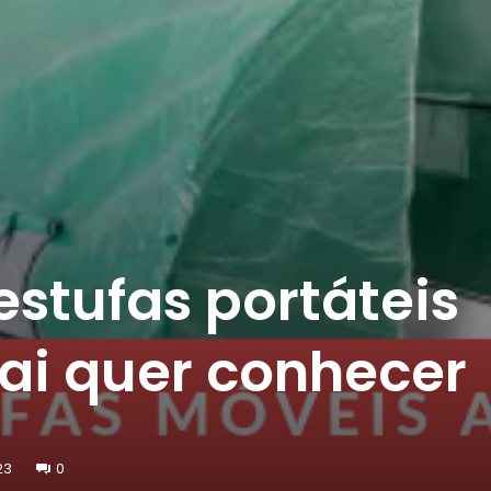
estufas portáteis
vai quer conhecer
23
0