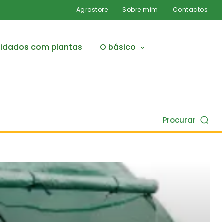
Agrostore
Sobre mim
Contactos
idados com plantas
O básico
Procurar