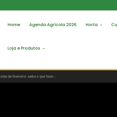
Home
Agenda Agrícola 2026
Horta
Cu
Loja e Produtos
olas de fevereiro: saiba o que fazer...