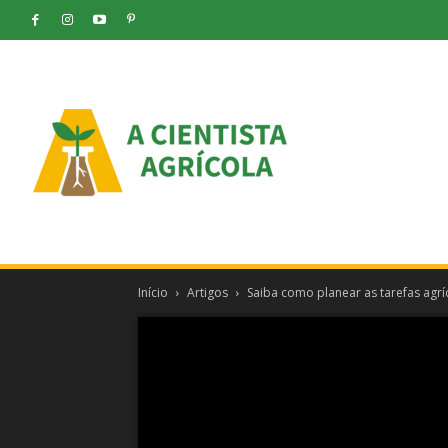
Início
Artigos
Saiba como planear as tarefas agríc