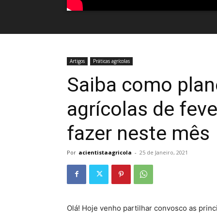
Artigos
Práticas agrícolas
Saiba como plane
agrícolas de feve
fazer neste mês
Por
acientistaagricola
-
25 de Janeiro, 2021
Olá! Hoje venho partilhar convosco as princ