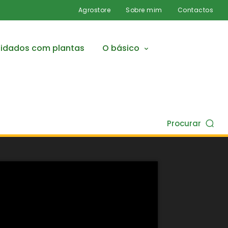
Agrostore
Sobre mim
Contactos
idados com plantas
O básico
Procurar