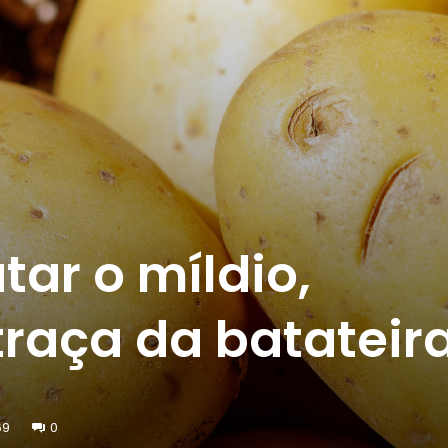
tar o míldio,
traça da batateir
69
0