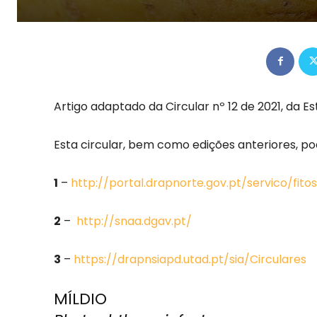
Artigo adaptado da Circular nº 12 de 2021, da E
Esta circular, bem como edições anteriores,
1
–
http://portal.drapnorte.gov.pt/servico/fito
2
–
http://snaa.dgav.pt/
3
–
https://drapnsiapd.utad.pt/sia/Circulares
MÍLDIO