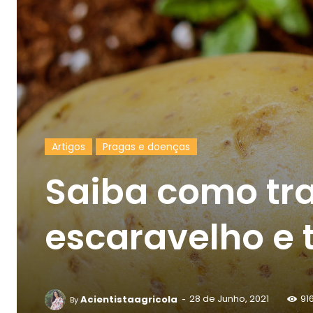
Artigos
Pragas e doenças
Saiba como tra
escaravelho e 
-
Acientistaagricola
28 de Junho, 2021
91
By