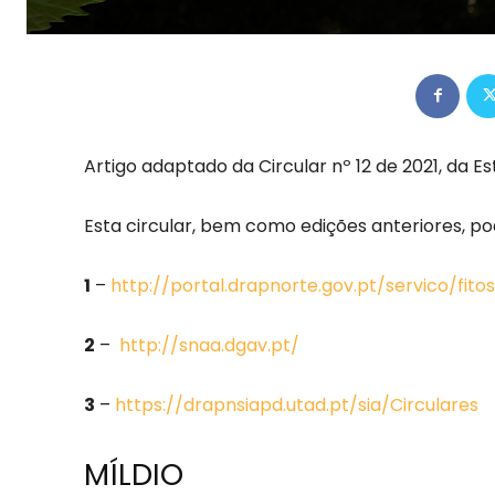
Artigo adaptado da Circular nº 12 de 2021, da E
Esta circular, bem como edições anteriores,
1
–
http://portal.drapnorte.gov.pt/servico/fito
2
–
http://snaa.dgav.pt/
3
–
https://drapnsiapd.utad.pt/sia/Circulares
MÍLDIO