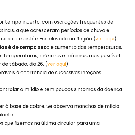
r tempo incerto, com oscilações frequentes de
atinais, a que acresceram períodos de chuva e
a no solo mantém-se elevada na Região (
ver aqui
).
ias é de tempo sec
o e aumento das temperaturas.
das temperaturas, máximas e mínimas, mas possível
 de sábado, dia 26. (
ver aqui
)
ráveis à ocorrência de sucessivas infeções
ontrolar o míldio e tem poucos sintomas da doença
ser à base de cobre. Se observa manchas de míldio
ulante.
 que fizemos na última circular para uma