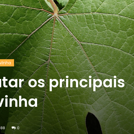
Vinha
tar os principais
vinha
688
0