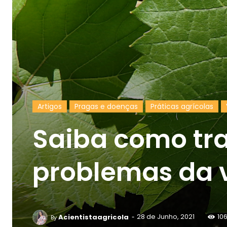
Artigos
Pragas e doenças
Práticas agrícolas
Saiba como tra
problemas da 
-
Acientistaagricola
28 de Junho, 2021
10
By