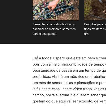
Sementeira de hortícolas: como
Produtos para co
escolher as melhores sementes
tipos existem e
para o seu quintal
um
Olá a todos! Espero que estejam bem e chei
pois com a maior disponibilidade de tempo
oportunidade de passarem um tempo de qua
preferidas. Abril é um mês rico em trabalho p
um mês de sementeiras e plantações e por 
já fiz neste canal, neste vídeo trago-vos a
campo, horta e jardim. Se querem saber quai
gostem do que aqui vai ser exposto, deixe