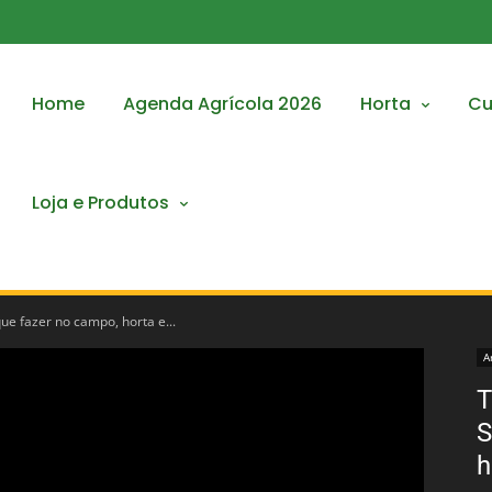
Home
Agenda Agrícola 2026
Horta
Cu
Loja e Produtos
que fazer no campo, horta e...
A
T
S
h