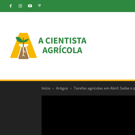
Início
Artigos
Tarefas agrícolas em Abril: Saiba o 