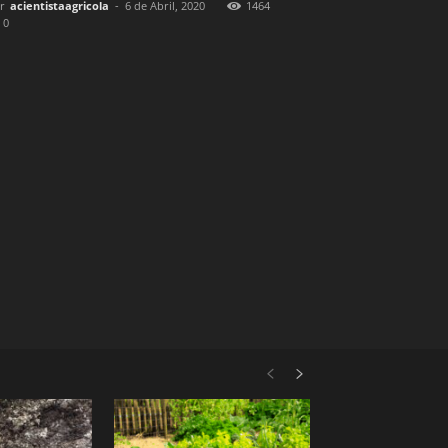
r
acientistaagricola
-
6 de Abril, 2020
1464
0