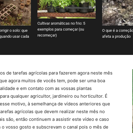
Cultivar aromáticas no frio: 5
exemplos para começar (ou
rrigir o solo: que
O que é a correçã
recomeçar)
 quando usar cada
afeta a produção
os de tarefas agrícolas para fazerem agora neste mês
 que agora muitos de vocês tem, pode ser uma boa
lidade e em contato com as vossas plantas
ara qualquer agricultor, jardineiro ou horticultor. É
esse motivo, à semelhança de vídeos anteriores que
s tarefas agrícolas que devem realizar neste mês no
s são, então continuem a assistir este vídeo e caso
m o vosso gosto e subscrevam o canal pois o mês de