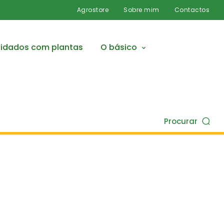
Agrostore
Sobre mim
Contactos
idados com plantas
O básico
Procurar