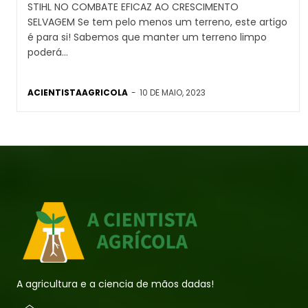
STIHL NO COMBATE EFICAZ AO CRESCIMENTO
SELVAGEM Se tem pelo menos um terreno, este artigo
é para si! Sabemos que manter um terreno limpo
poderá...
ACIENTISTAAGRICOLA
-
10 DE MAIO, 2023
A agricultura e a ciencia de mãos dadas!