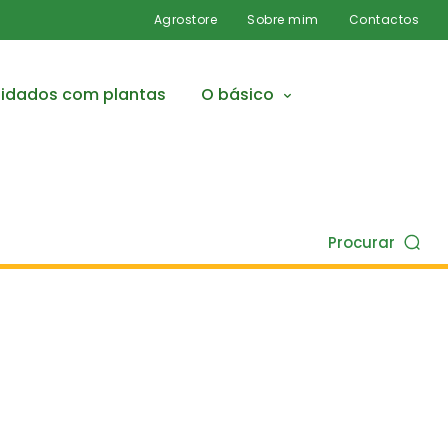
Agrostore
Sobre mim
Contactos
idados com plantas
O básico
Procurar