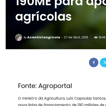
190ME para apo
agrícolas
-
Acientistaagricola
27 de Abril, 2019
1646
By
Fonte:
Agroportal
O ministro da Agricultura, Luís Capoulas Santo
nova linha de financiamento de 190 milhões de 