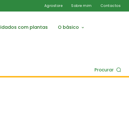
Agrostore
Sobre mim
Contactos
idados com plantas
O básico
Procurar