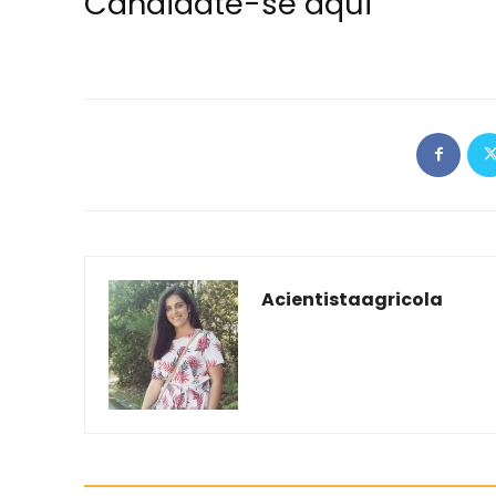
Candidate-se aqui
Acientistaagricola