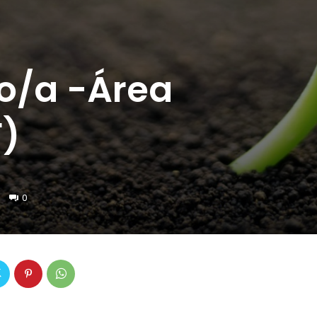
o/a -Área
F)
0