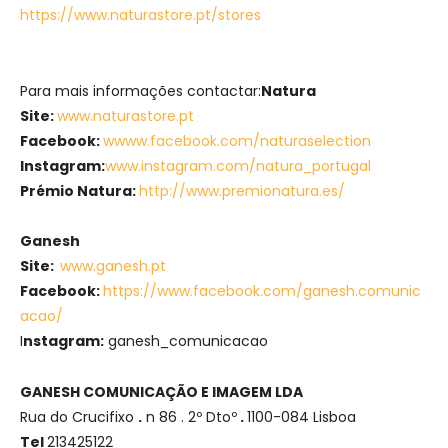
https://www.naturastore.pt/stores
Para mais informações contactar:
Natura
Site:
www.naturastore.pt
Facebook:
w
www.facebook.com/naturaselection
Instagram:
www.instagram.com/natura_portugal
Prémio Natura:
http://www.premionatura.es/
Ganesh
Site:
www.ganesh.pt
Facebook:
https://www.facebook.com/ganesh.comunic
acao/
I
nstagram:
ganesh_comunicacao
GANESH COMUNICAÇÃO E IMAGEM LDA
Rua do Crucifixo
.
n 86 . 2º Dtoº
.
1100-084 Lisboa
Tel
213425122