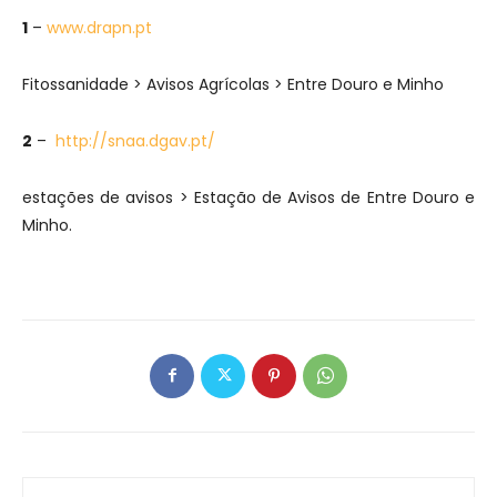
1
–
www.drapn.pt
Fitossanidade > Avisos Agrícolas > Entre Douro e Minho
2
–
http://snaa.dgav.pt/
estações de avisos > Estação de Avisos de Entre Douro e
Minho.