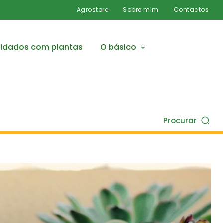
Agrostore
Sobre mim
Contactos
idados com plantas
O básico
Procurar