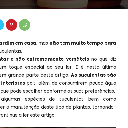
jardim em casa
, mas
não tem muito tempo para
suculentas.
ntar e são extremamente versáteis
no que diz
m toque especial ao seu lar. E é nesta última
r em grande parte deste artigo.
As suculentas são
interiores
pois, além de consumirem pouca água
que pode escolher conforme as suas preferências.
 algumas espécies de suculentas bem como
er a manutenção deste tipo de plantas, tornando-
ontinue a ler este artigo.