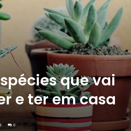
espécies que vai
r e ter em casa
3
0