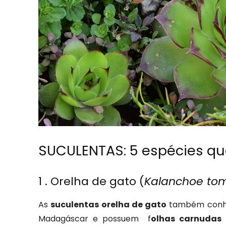
SUCULENTAS: 5 espécies qu
1 . Orelha de gato (
Kalanchoe to
As
suculentas orelha de gato
também conh
Madagáscar e possuem f
olhas carnudas 