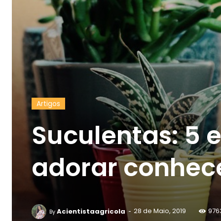
Artigos
Suculentas: 5 
adorar conhece
-
Acientistaagricola
28 de Maio, 2019
976
By