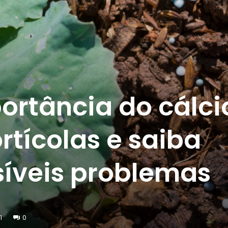
rtância do cálci
rtícolas e saiba
ssíveis problemas
1
0