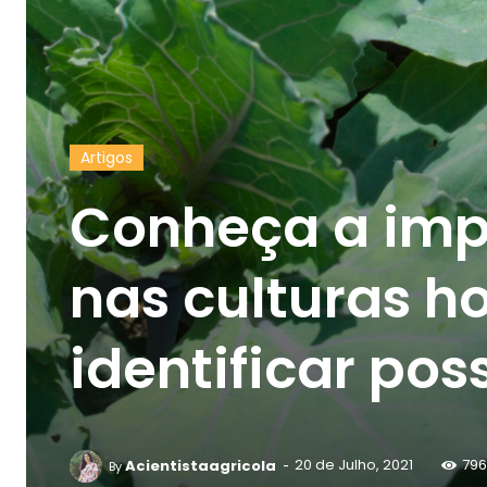
Artigos
Conheça a impo
nas culturas ho
identificar po
-
Acientistaagricola
20 de Julho, 2021
796
By