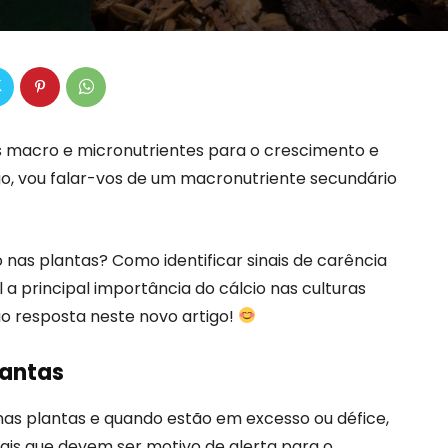
s macro e micronutrientes para o crescimento e
go, vou falar-vos de um macronutriente secundário
 nas plantas? Como identificar sinais de carência
 a principal importância do cálcio nas culturas
o resposta neste novo artigo!
lantas
as plantas e quando estão em excesso ou défice,
s que devem ser motivo de alerta para o