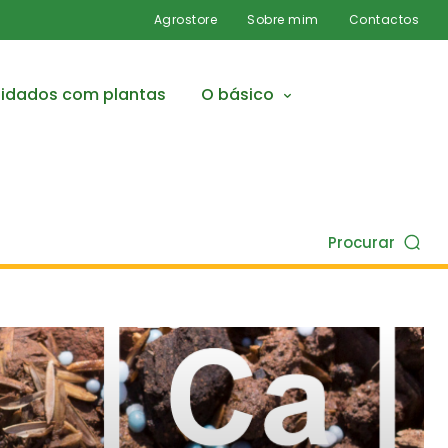
Agrostore
Sobre mim
Contactos
idados com plantas
O básico
Procurar