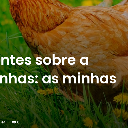
ntes sobre a
inhas: as minhas
444
0