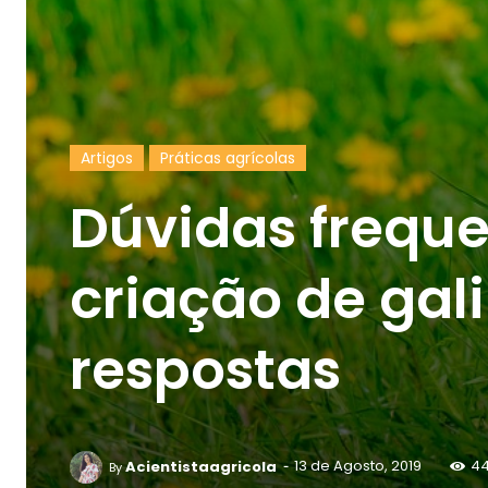
Artigos
Práticas agrícolas
Dúvidas freque
criação de gal
respostas
-
Acientistaagricola
13 de Agosto, 2019
4
By