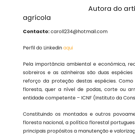
A
utora do art
agrícola
Contacto:
caroll234@hotmail.com
Perfil do Linkedin
aqui
Pela importância ambiental e económica, reco
sobreiros e as azinheiras são duas espécies
reforço da proteção destas espécies. Como 
floresta, quer a nível de podas, corte ou a
entidade competente – ICNF (Instituto da Cons
Constituindo os montados e outros povoamen
floresta nacional, a política florestal portug
principais propósitos a manutenção e valorizaçã