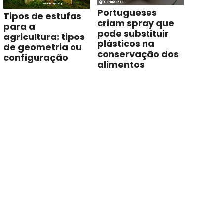
Portugueses
Tipos de estufas
criam spray que
para a
pode substituir
agricultura: tipos
plásticos na
de geometria ou
conservação dos
configuração
alimentos