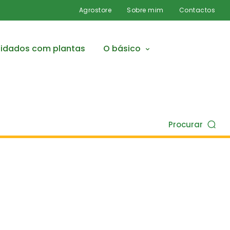
Agrostore
Sobre mim
Contactos
idados com plantas
O básico
Procurar