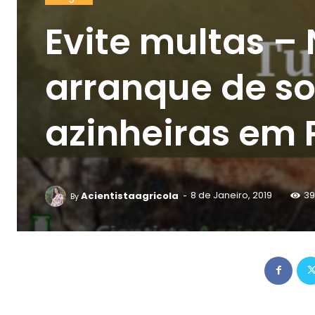
Evite multas –
arranque de so
azinheiras em 
-
Acientistaagricola
8 de Janeiro, 2019
39
By