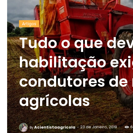
Artigos
Tudo o que dev
habilitação ex
condutores de
agrícolas
-
Acientistaagricola
23 de Janeiro, 2019
6
By