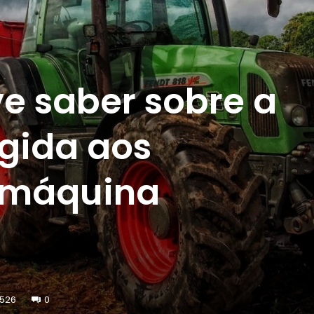
e saber sobre a
igida aos
 máquina
526
0