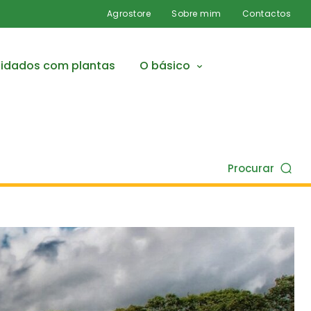
Agrostore
Sobre mim
Contactos
idados com plantas
O básico
Procurar