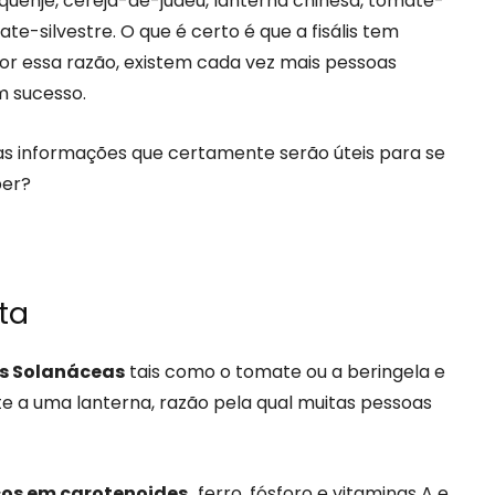
enquenje, cereja-de-judeu, lanterna chinesa, tomate-
-silvestre. O que é certo é que a fisális tem
or essa razão, existem cada vez mais pessoas
m sucesso.
mas informações que certamente serão úteis para se
ber?
ta
as Solanáceas
tais como o tomate ou a beringela e
e a uma lanterna, razão pela qual muitas pessoas
cos em carotenoides,
ferro, fósforo e vitaminas A e