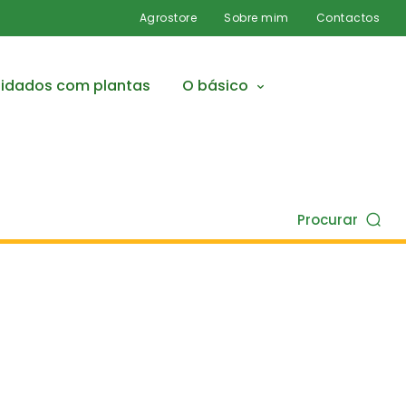
Agrostore
Sobre mim
Contactos
idados com plantas
O básico
Procurar