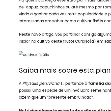
Há quem conheça este fruto por
fisális, alqu
de-capuz, capuchinhos ou até mesmo por tomate
vindo a ganhar cada vez mais popularidade e p
interessadas em saber como cultivar fisális co
Neste novo artigo, vou partilhar consigo algu
iniciar no cultivo deste fruto! Curioso(a) em sa
Saiba mais sobre esta plan
A
Physalis peruviana L.
, pertence à
família d
possuí uma espécie de um invólucro semelhant
dizem que um “presente embrulhado”.
Nutricionalmente estes frutos são muito ri