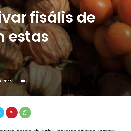
var fisális de
m estas
20458
0