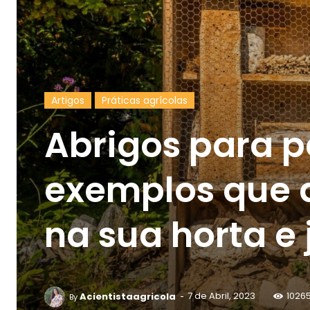
Artigos
Práticas agrícolas
Abrigos para p
exemplos que 
na sua horta e
-
Acientistaagricola
7 de Abril, 2023
1026
By