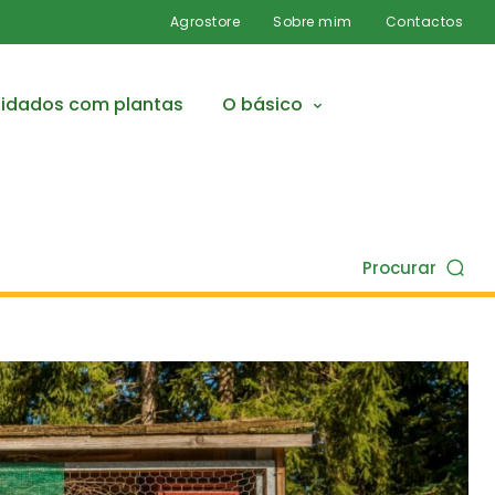
Agrostore
Sobre mim
Contactos
idados com plantas
O básico
Procurar