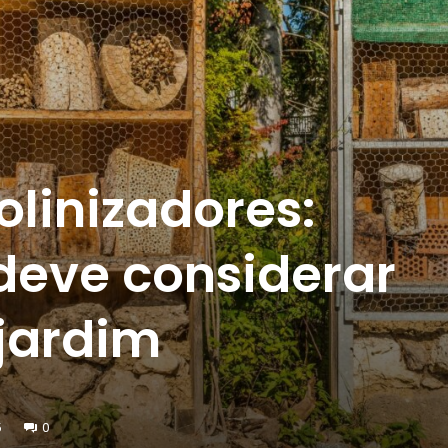
olinizadores:
deve considerar
 jardim
5
0